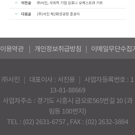
이전글
㈜서진, 사회적 기업 심포니 오케스트라 기부
다음글
(주)서진 제2화성공장 준공식
이용약관
|
개인정보취급방침
|
이메일무단수집
㈜서진 | 대표이사 : 서진용 | 사업자등록번호 : 1
13-81-88669
사업자주소 : 경기도 시흥시 금오로565번길 10 (과
림동 100번지)
TEL : (02) 2631-6757 , FAX : (02) 2632-3884