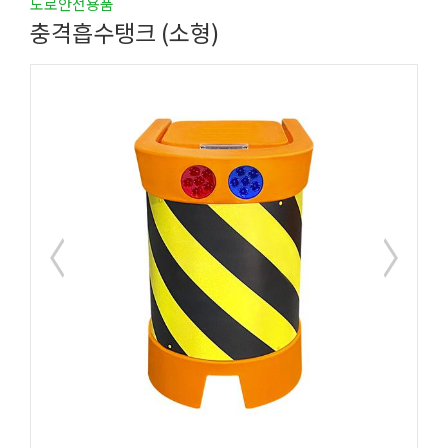
도로안전용품
충격흡수탱크 (소형)