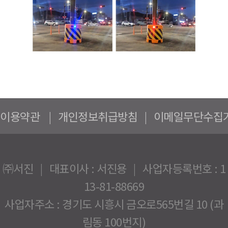
이용약관
|
개인정보취급방침
|
이메일무단수집
㈜서진 | 대표이사 : 서진용 | 사업자등록번호 : 1
13-81-88669
사업자주소 : 경기도 시흥시 금오로565번길 10 (과
림동 100번지)