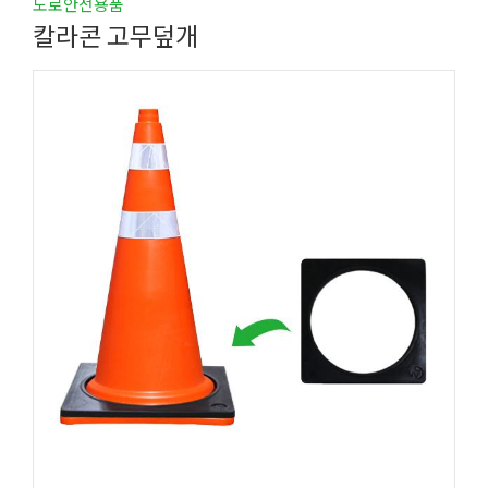
도로안전용품
칼라콘 고무덮개