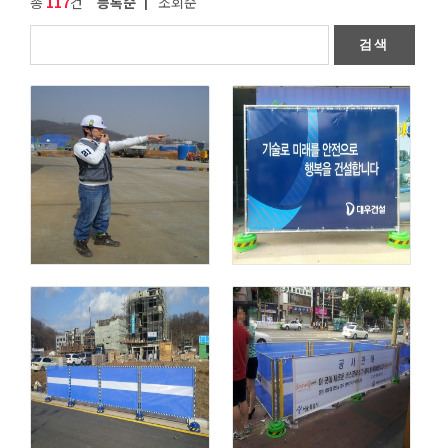
총
117
건
등록순
┃
조회순