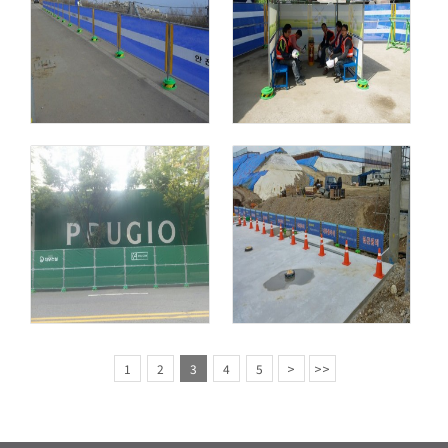
1
2
3
4
5
>
>>